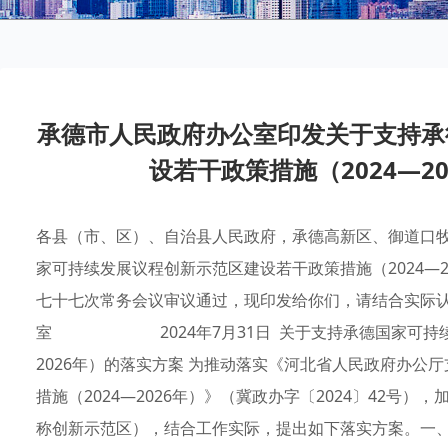
承德市人民政府办公室印发关于支持承
设若干政策措施（2024—2
各县（市、区）、自治县人民政府，承德高新区、御道口牧场管理区管委会，市直有关单位：《关于支持承德国家可持续发展议程创新示范区建设若干政策措施（2024—2026年）的落实方案》已经承德市第十五届人民政府第七十七次常务会议审议通过，现印发给你们，请结合实际认真组织实施。 承德市人民政府办公室 2024年7月31日 关于支持承德国家可持续发展议程创新示范区建设若干政策措施（2024—2026年）的落实方案 为推动落实《河北省人民政府办公厅支持承德国家可持续发展议程创新示范区建设若干政策措施（2024—2026年）》（冀政办字〔2024〕42号），加快建设承德国家可持续发展议程创新示范区（以下简称创新示范区），结合工作实际，提出如下落实方案。一、总体要求坚持以习近平新时代中国特色社会主义思想为指导，全面贯彻落实党的二十大和二十届二中、三中全会精神，深入落实习近平总书记视察河北、视察承德重要讲话指示精神，抢抓京津冀协同发展等重大战略机遇，加快培育发展新质生产力，紧扣“城市群水源涵养功能区可持续发展”主题，以山水林田湖草沙系统治理为主线，促进科技创新与经济社会发展深度融合，推动省级支持政策措施落地落实，对全国同类城市发挥示范效应，为全球可持续发展提供中国经验、承德实践。二、工作目标到2026年，全市生态环境质量、综合经济实力和人民生活质量显著提升，科技创新引领经济社会创新发展、绿色发展、高质量发展、可持续发展格局加快形成，绿色产业基础更加牢固，新质生产力加速形成，民生和社会事业日益改善，统筹城乡发展、加快乡村振兴迈出坚实步伐，典型模式示范效应更加明显。三、重点任务（一）生态环境建设方面1.积极争取国家和省级项目资金，开展造林绿化、草原生态修复治理、防沙治沙、水利基础设施建设等。（责任单位：市林业和草原局、市水务局）2.积极开展水土流失治理试点工作，落地实施一批滦河、潮河、辽河流域生态治理与修复项目，推进京津冀协同发展生态保护和修复等生态工程。（责任单位：市水务局、市生态环境局）3.加快国家级生态产品价值实现机制试点建设。（责任单位：市发展改革委）4.推动具备条件的县（市、区）创建“绿水青山就是金山银山”实践创新基地和生态文明建设示范区。（责任单位：市生态环境局）（二）京津冀协同发展方面5.紧盯重点生态功能区政策资金导向，强化与上级财政部门沟通对接，争取更多政策资金支持。（责任单位：市财政局、市生态环境局）6.推动国家首批碳达峰试点城市建设。（责任单位：市发展改革委、市生态环境局）7.聚焦新一代信息技术、智能制造、清洁能源、现代农业等领域，实施一批重大科技项目和应用示范项目，引导创新链、产业链、人才链在京津周边地区延伸布局。（责任单位：市发展改革委、市工业和信息化局、市科技局、市农业农村局）（三）绿色产业发展方面8.积极争取将承德市钒钛产业纳入国家战略，争创钒钛材料国家新型工业化示范基地、国家钒储能应用示范基地，加快培育建设钒钛新材料省战略性新兴产业融合发展集群，打造“中国钒谷”。（责任单位：市工业和信息化局、市发展改革委、市科技局、市自然资源和规划局）9.培育壮大清洁能源产业，加快丰宁满族自治县、滦平县、隆化县抽水蓄能电站项目建设，积极推动兴隆县安子岭、宽城满族自治县大石柱子抽水蓄能项目争列国家规划。（责任单位：市发展改革委、市自然资源和规划局）10.推动医养康养和文旅产业发展，推进承德市申报“中国温泉之城”，叫响“皇家避暑地·热河温泉城”品牌。（责任单位：市自然资源和规划局、市文化和旅游广电局）11.加快京津冀医联体建设。（责任单位：市卫生健康委）12.推动省卫生健康委委属委管医院专家下沉至承德市市、县级医院，提升市县医疗服务能力，实现优质医疗资源均衡布局。（责任单位：市卫生健康委）13.协调京津冀高水平医疗机构支持医养结合及温泉医养项目，用足用好政策、项目及资金，促进环京津医养能力不断提升。（责任单位：市卫生健康委）14.加快创建婴幼儿照护服务示范市，提升托育机构精细化管理能力和运营效能。（责任单位：市卫生健康委）15.积极推动符合申报条件的高品质绿色建筑示范项目、超低能耗建筑示范项目等，按政策要求争取资金支持。（责任单位：市住房和城乡建设局）16.推动产业园区清洁化生产、循环化改造，推进钢铁、建材等传统行业绿色制造体系建设。（责任单位：市发展改革委、市工业和信息化局）（四）科技创新方面17.自2024年起，重点围绕城市群水源涵养功能区可持续发展，开展重大科技创新和技术成果转移转化，争取省科技厅按照成熟一批支持一批的原则予以支持。（责任单位：市科技局）18.围绕破解可持续发展瓶颈问题，探索适用技术路线和系统解决方案，打造可持续发展典型，组织体制机制创新研究和学习交流等活动。（责任单位：市科技局）19.推进京津冀协同创新共同体建设，打造一批技术转移机构、中试熟化基地，加快京津冀先进技术成果向承德市转化应用。（责任单位：市科技局）20.推动滦平国家农业科技园区对标国家农业高新技术产业示范区建设标准，集聚科教资源，引导高层次人才团队等创新资源向滦平聚集。（责任单位：市科技局、市农业农村局，滦平县政府）21.推动滦平国家农业科技园区培育创新主体，做强主导产业，提升科技创新能力，争取全省新引进绿色有机食品药品类农业产业化项目依法依规向滦平布局，争取补助资金向滦平倾斜。（责任单位：市农业农村局、市科技局，滦平县政府）22.加强承德高新技术产业开发区国家智能测控装备制造创新型产业集群建设，加快推进省级以上高新技术产业开发区提高自主创新能力，推动人才、资金和成果等创新要素向省级以上高新技术产业开发区聚集。（责任单位：承德高新区管委会、承德县政府、滦平县政府，市科技局、市发展改革委）23.推动承德国家可持续发展创新中心、承德可持续发展研究中心承担国家和省级科技计划项目，争取省级以上项目资金支持。（责任单位：市科技局）24.推进建设省级以上重点实验室、产业技术研究院、技术创新中心、工程研究中心、企业技术中心、制造业创新中心、新型研发机构等，培育打造一批高能级创新平台，针对重大关键核心技术和科学问题，开展科技攻关，推动研发投入强度达到全省平均水平。（责任单位：市科技局、市发展改革委、市工业和信息化局）25.围绕清洁能源、钒钛新材料等“3+3”主导产业，引进高层次人才，在创新创业、科研立项、成果转化、职称晋升等方面，依法依规给予支持。（责任单位：市科技局、市人力资源社会保障局）26.加快创新示范区专家咨询委员会建设，组织开展战略研究、决策评审等咨询服务工作。（责任单位：市科技局）27.加强承德医学院师资队伍和基础设施建设，提升教学和科研水平，争取更名为承德医科大学。（责任单位：市教育局、承德医学院）28.加强河北民族师范学院建设，完善条件，积极申请硕士授予单位和硕士授权点，为承德市经济社会发展培养更多高层次高素质应用型人才。（责任单位：市教育局、河北民族师范学院）29.推动具备条件的中等职业学校与本科高校开展“3+4”贯通培养。（责任单位：市教育局）30.推动高校、职业院校更新置换先进技术设备，利用信息技术升级教学设施、科研设施和公共设施。（责任单位：市教育局）31.统筹全域有关学校根据需求购置一批中学物理、化学、生物实验仪器设备。（责任单位：市教育局）32.12个县（市、区，含高新区）纳入薄弱环节改善与能力提升工程实施范围。继续实施义务教育学校扩容提质工程，助推义务教育优质均衡发展。（责任单位：市教育局）（五）政策机制方面33.用足用好省级相关部门各类转移支付资金，加大对创新示范区建设的支持力度。（责任单位：市财政局、市生态环境局、市科技局等单位）34.积极争取中央预算内投资、谋划争列超长期国债项目储备。（责任单位：市发展改革委）35.积极争取国家和省对创新示范区80个重点项目予以支持。（责任单位：市发展改革委、市科技局、市交通运输局、市农业农村局、市水务局、市工业和信息化局、市教育局、市卫生健康委、市城管局等部门）36.推动在投融资、排污权、碳汇交易、农村集体土地经营权、宅基地使用权流转、农村集体产权改革等方面先行先试。（责任单位：市发展改革委、市林业和草原局、市生态环境局、市农业农村局）37.加快创建世界文化遗产城市国家文物保护利用示范区。（责任单位：市文物局）38.加快建设河北省中小博物馆提升试点市。（责任单位：市文物局）四、保障措施健全完善统一领导、分工负责、协调推进工作机制，专题研究推进创新示范区建设具体举措，定期督导政策措施落实情况。各责任单位明确一名分管领导和一名科级联络员全程负责，全力向上争取支持，推动政策事项落实落地；研究制定本单位落实政策措施的工作方案，明确年度任务、季度任务、分管领导、责任科室和责任人。市财政局配合各责任单位积极跑办对接，争取省级各类转移支付资金下达我市；按照项目进度及部门申请，审核和拨付各类专项资金；做好专项资金的项目绩效管理工作。充分发挥省市新闻媒体作用，做好政策措施的宣传解读工作，及时跟踪报道创新示范区建设进展，展示创新示范区建设成效，宣传推介可持续发展案例、典型。 附件：《关于支持承德国家可持续发展议程创新示范区建设若干政策措施（2024—2026年）的落实方案》年度任务分解表附件 《关于支持承德国家可持续发展议程创新示范区建设若干政策措施（2024—2026年）的落实方案》年度任务分解表 序号具体内容分管市领导责任单位年度任务分解2024年2025年2026年1积极争取国家和省级项目资金，开展造林绿化、草原生态修复治理、防沙治沙、水利基础设施建设等。崔万峰市林业和草原局完成造林绿化58.4万亩，退化草原修复26万亩。完成造林绿化50万亩，退化草原修复15万亩。完成造林绿化50万亩，退化草原修复15万亩。市水务局落实并实施好2项江河主要支流、7项中小河流和15项山洪沟治理等24项增发国债水利项目，当年完成国债项目资金4.87亿元，同时做好增发国债谋划和申报工作，争取更多国债项目落地承德。继续落实并实施好增发国债水利项目，2025年全部完工。持续做好增发国债谋划和申报工作，争取更多国债项目落地承德。持续做好增发国债谋划和申报工作，争取更多国债项目落地承德。2积极开展水土流失治理试点工作，落地实施一批滦河、潮河、辽河流域生态治理与修复项目，推进京津冀协同发展生态保护和修复等生态工程。崔万峰市水务局争取兴隆县等县（市、区）列为开展禁止开垦陡坡地范围、划定为试点县（市、区）。持续做好相关工作。持续做好相关工作。市生态环境局落实《承德市密云水库上游潮白河流域水源涵养区生态保护二期补偿协议项目实施方案》，编制《承德市引滦流域上下游横向补偿三期协议项目实施方案》，推进滦河、潮河、辽河流域生态保护和修复。落实《承德市密云水库上游潮白河流域水源涵养区生态保护二期补偿协议项目实施方案》《承德市引滦流域上下游横向补偿三期协议项目实施方案》，推进滦河、潮河、辽河流域生态保护和修复。推进签订新一轮滦河、潮河横向生态补偿协议，系统开展滦河、潮河、辽河流域生态保护和修复。3加快国家级生态产品价值实现机制试点建设。卢 健市发展改革委编制生态产品价值实现机制试点申报书。按照申报书要求，督促市直相关部门抓好各项任务落实。按照申报书要求，督促市直相关部门抓好各项任务落实。4推动具备条件的县（市、区）创建“绿水青山就是金山银山”实践创新基地和生态文明建设示范区。崔万峰市生态环境局指导兴隆县、丰宁满族自治县做好第八批“绿水青山就是金山银山”实践创新基地申报工作，确保申报材料符合国家要求。深入推进生态文明建设示范区和“绿水青山就是金山银山”实践创建基地建设，进一步强化生态文明示范建设的引领性和持续性。深入推进生态文明建设示范区和“绿水青山就是金山银山”实践创建基地建设，推动生态文明示范建设迈上新台阶。5紧盯重点生态功能区政策资金导向，强化与上级财政部门沟通对接，争取更多政策资金支持。卢 健市财政局紧盯中央、省重点生态功能区政策资金导向，强化与上级财政部门对接沟通，全面反映我市生态红线面积、森林覆盖率等生态指标情况和财政运行困难实际，尽最大努力争取更多政策资金支持。紧盯中央、省重点生态功能区政策资金导向，强化与上级财政部门对接沟通，全面反映我市生态红线面积、森林覆盖率等生态指标情况和财政运行困难实际，尽最大努力争取更多政策资金支持。紧盯中央、省重点生态功能区政策资金导向，强化与上级财政部门对接沟通，全面反映我市生态红线面积、森林覆盖率等生态指标情况和财政运行困难实际，尽最大努力争取更多政策资金支持。崔万峰市生态环境局组织各县（市、区）完成国家重点生态功能区县域环境质量监测。